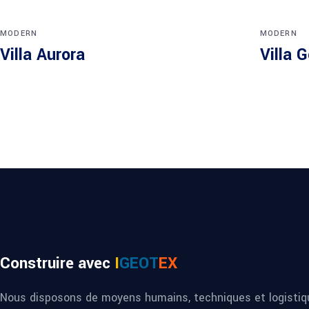
MODERN
MODERN
Villa Aurora
Villa 
Construire avec
I
GEOT
EX
Nous disposons de moyens humains, techniques et logistiqu